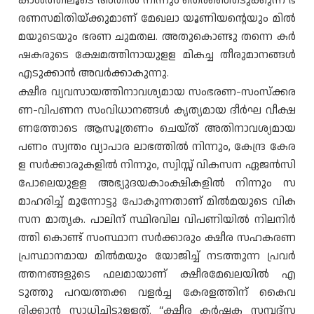
കാശത്തിലൂടെ അതിൽ നിന്നും തെരഞ്ഞെടുക്കുന്ന ഭ
രണസമിതിയ്ക്കുമാണ് മേഖലാ യൂണിയൻ്റെയും മിൽ
മയുടെയും ഭരണ ചുമതല. അതുകൊണ്ടു തന്നെ കർ
ഷകരുടെ ക്ഷേമത്തിനായുളള മികച്ച തീരുമാനങ്ങൾ
എടുക്കാൻ അവർക്കാകുന്നു.
ക്ഷീര വ്യവസായത്തിനാവശ്യമായ സംഭരണ-സംസ്ക്കര
ണ-വിപണന സംവിധാനങ്ങൾ കൃത്യമായ ദീർഘ വീക്ഷ
ണത്തോടെ ആസൂത്രണം ചെയ്ത് അതിനാവശ്യമായ
പണം സ്വന്തം വ്യാപാര ലാഭത്തിൽ നിന്നും, കേന്ദ്ര കേര
ള സർക്കാരുകളിൽ നിന്നും, സ്വിസ്സ് വികസന ഏജൻസി
പോലെയുളള അഭ്യുദയകാംക്ഷികളിൽ നിന്നും സ
മാഹരിച്ച് മുന്നോട്ടു പോകുന്നതാണ് മിൽമയുടെ വിക
സന മാതൃക. പാലിന് സ്ഥിരവില വിപണിയിൽ നിലനിർ
ത്തി കൊണ്ട് സംസ്ഥാന സർക്കാരും ക്ഷീര സഹകരണ
പ്രസ്ഥാനമായ മിൽമയും യോജിച്ച് നടത്തുന്ന പ്രവർ
ത്തനങ്ങളുടെ ഫലമായാണ് ക്ഷീരമേഖലയിൽ എ
ടുത്തു പറയത്തക്ക വളർച്ച കേരളത്തിന് കൈവ
രിക്കാൻ സാധിച്ചിട്ടുള്ളത്. “ക്ഷീര കർഷക സമ്പദ്സ