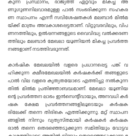
കുന്ന പ്രസ്ഥാനം, രാജ്യത്ത് ഏറ്റവും മികച്ച അ
ണുഗുണനിലവാരമുള്ള പാൽ സംഭരിക്കുന്ന സഹകര
ണ സ്ഥാപനം എന്നീ സവിശേഷതകൾ മലബാർ മിൽമ
യ്ക്ക് മാത്രം അവകാശപ്പെട്ടതാണ്. വിറ്റുവരവിലും, വിപ
ണനത്തിലും, ഉൽപ്പന്നങ്ങളുടെ വൈവിദ്ധ്യ വൽക്കരണ
ത്തിലും മലബാർ മേഖലാ യൂണിയൻ മികച്ച പ്രവർത്ത
നങ്ങളാണ് നടത്തിവരുന്നത്.
കാർഷിക മേഖലയിൽ വളരെ പ്രധാനപ്പെട്ട പങ്ക് വ
ഹിക്കുന്ന ക്ഷീരമേഖലയിൽ കർഷകർക്ക് തങ്ങളുടെ
പാൽ വില വളരെ കൃത്യതയോടെ എത്തിച്ചു നൽകുന്ന
തിൽ മിൽമ പ്രതിജ്ഞാബദ്ധമാണ്. മേഖലാ യൂണിയ
ൻ്റെ പ്രവർത്തന ലാഭം ഇൻസെന്റീവായും, അനവധി കർ
ഷക ക്ഷേമ പ്രവർത്തനങ്ങളിലൂടെയും കർഷക
രിലേക്ക് തന്നെ തിരികെ എത്തിക്കുന്നു. മറ്റ് സ്ഥാപന
ങ്ങളിൽ നിന്നും വ്യത്യസ്തമായി കർഷകർ കർഷക
രാൽ തന്നെ തെരഞ്ഞെടുക്കുന്ന സമിതിയും വോട്ടവ