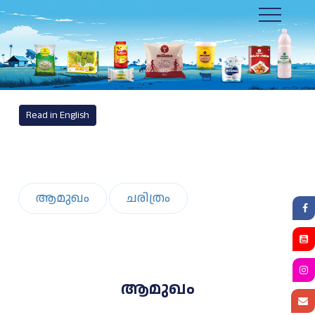
Toggle
navigation
Read in English
ആമുഖം
ചരിത്രം
ആമുഖം