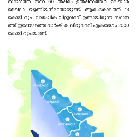
സ്ഥാനത്ത് ഇന്ന് 60 ൽപ്പരം ഉൽപ്പന്നങ്ങൾ മലബാർ
മേഖലാ യൂണിയൻറേതായുണ്ട്. ആരംഭകാലത്ത് 13
കോടി രൂപ വാർഷിക വിറ്റുവരവ് ഉണ്ടായിരുന്ന സ്ഥാന
ത്ത് ഇപ്പോഴത്തെ വാർഷിക വിറ്റുവരവ് ഏകദേശം 2000
കോടി രൂപയാണ്.