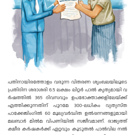
പതിനായിരത്തോളം വരുന്ന വിതരണ ശൃംഖലയിലൂടെ
പ്രതിദിന ശരാശരി 6.5 ലക്ഷം ലിറ്റർ പാൽ കൃത്യമായി വ
ർഷത്തിൽ 365 ദിവസവും ഉപഭോക്താക്കളിലേയ്ക്ക്
എത്തിക്കുന്നതിന് പുറമേ 300-ലധികം വ്യത്യസ്ത
പാക്കേജിംഗിൽ 60 മൂല്യവർദ്ധിത ഉൽപ്പന്നങ്ങളുമായി
മലബാർ മിൽമ വിപണിയിൽ സജീവമാണ്. രാജ്യത്ത്
ക്ഷീര കർഷകർക്ക് ഏറ്റവും കൂടുതൽ പാൽവില നൽ