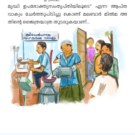
മൃദ്ധി ഉപഭോക്തൃസംതൃപ്തിയിലൂടെ” എന്ന ആപ്ത
വാക്യം ചേർത്തുപിടിച്ചു കൊണ്ട് മലബാർ മിൽമ അ
തിൻ്റെ ജൈത്രയാത്ര തുടരുകയാണ്....