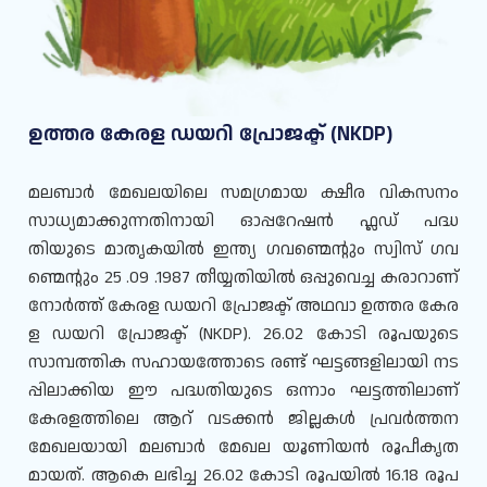
ഉത്തര കേരള ഡയറി പ്രോജക്ട് (NKDP)
മലബാർ മേഖലയിലെ സമഗ്രമായ ക്ഷീര വികസനം
സാധ്യമാക്കുന്നതിനായി ഓപ്പറേഷൻ ഫ്ലഡ് പദ്ധ
തിയുടെ മാതൃകയിൽ ഇന്ത്യ ഗവണ്മെന്റും സ്വിസ് ഗവ
ണ്മെന്റും 25 .09 .1987 തീയ്യതിയിൽ ഒപ്പുവെച്ച കരാറാണ്
നോർത്ത് കേരള ഡയറി പ്രോജക്ട് അഥവാ ഉത്തര കേര
ള ഡയറി പ്രോജക്ട് (NKDP). 26.02 കോടി രൂപയുടെ
സാമ്പത്തിക സഹായത്തോടെ രണ്ട് ഘട്ടങ്ങളിലായി നട
പ്പിലാക്കിയ ഈ പദ്ധതിയുടെ ഒന്നാം ഘട്ടത്തിലാണ്
കേരളത്തിലെ ആറ് വടക്കൻ ജില്ലകൾ പ്രവർത്തന
മേഖലയായി മലബാർ മേഖല യൂണിയൻ രൂപീകൃത
മായത്. ആകെ ലഭിച്ച 26.02 കോടി രൂപയിൽ 16.18 രൂപ