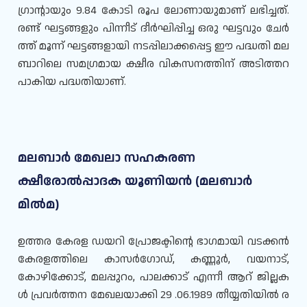
ഗ്രാന്റായും 9.84 കോടി രൂപ ലോണായുമാണ് ലഭിച്ചത്.
രണ്ട് ഘട്ടങ്ങളും പിന്നീട് ദീർഘിപ്പിച്ച ഒരു ഘട്ടവും ചേർ
ത്ത് മൂന്ന് ഘട്ടങ്ങളായി നടപ്പിലാക്കപ്പെട്ട ഈ പദ്ധതി മല
ബാറിലെ സമഗ്രമായ ക്ഷീര വികസനത്തിന് അടിത്തറ
പാകിയ പദ്ധതിയാണ്.
മലബാർ മേഖലാ സഹകരണ
ക്ഷീരോൽപ്പാദക യൂണിയൻ (മലബാർ
മിൽമ)
ഉത്തര കേരള ഡയറി പ്രോജക്ടിന്റെ ഭാഗമായി വടക്കൻ
കേരളത്തിലെ കാസർഗോഡ്, കണ്ണൂർ, വയനാട്,
കോഴിക്കോട്, മലപ്പുറം, പാലക്കാട് എന്നീ ആറ് ജില്ലക
ൾ പ്രവർത്തന മേഖലയാക്കി 29 .06.1989 തീയ്യതിയിൽ ര