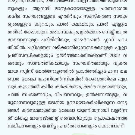
ലപ്പുറം, വയനാട്, കോഴിക്കോട് ജില്ലാ മിൽക്ക് യൂണിയ
നുകളും ആനന്ദ് മാതൃകായോടുള്ള പരമ്പരാഗത
ക്ഷീര സംഘങ്ങളുടെ എതിർപ്പും സംസ്കരണ സൗക
ര്യങ്ങളുടെ കുറവും, പാൽ ക്ഷാമവും, പാൽ എളുപ്പ
ത്തിൽ കേടാവുന്ന അവസ്ഥയും, ഉൽപ്പന്നം നെയ്യ് മാത്ര
മാണെന്നുള്ള പരിമിതിയും, ഓപ്പറേഷൻ ഫ്ലഡ് പദ്ധ
തിയിൽ പരിഗണന ലഭിക്കാതിരുന്നതടക്കമുള്ള എല്ലാ
പ്രതിസന്ധികളെയും ഊർജ്ജമാക്കിക്കൊണ്ട് 2002 വ
രെയും സാമ്പത്തികമായും സംഘടിതമായും വ്യക്ത
മായ സ്വിസ് മേൽനോട്ടത്തിൽ പ്രവർത്തിച്ചുപോന്ന മല
ബാർ മേഖല യൂണിയൻ നിലവിൽ കേരളത്തിലെ ഏറ്റ
വും കൂടുതൽ ക്ഷീര കർഷകരും, ക്ഷീര സംഘങ്ങളും,
പാൽ സംഭരണവും, വിപണനവും, ഉൽപ്പന്നങ്ങളും, വ
രുമാനനവുമുള്ള ദേശീയ ശ്രദ്ധയാകർഷിക്കുന്ന നേട്ട
ങ്ങൾ കരസ്ഥമാക്കിയ മേഖലാ യൂണിയനായി വളർന്ന
ത് മികച്ച മാനേജ്മെന്റ് വൈദഗ്ധ്യവും പ്രൊഫഷണൽ
സമീപനങ്ങളും വേറിട്ട പ്രവർത്തനങ്ങളും കൊണ്ടാണ്.