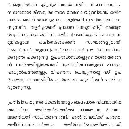
കേരളത്തിലെ ഏറ്റവും വലിയ ക്ഷീര സഹകരണ പ്ര
സ്ഥാനമായ മിൽമ, മലബാർ മേഖലാ യൂണിയൻ, ക്ഷീര
കർഷകർക്ക് താങ്ങും തണലുമേകി ഈ മേഖലയുടെ
സുസ്ഥിര വളർച്ചയ്ക്ക് പ്രധാന പങ്കുവഹിച്ച് ജൈത്ര
യാത്ര തുടരുകയാണ്. ക്ഷീര മേഖലയുടെ പ്രധാന ക
ണ്ണികളായ ക്ഷീരസഹകരണ സംഘങ്ങളുമായി
കൈകോർത്തുള്ള പ്രവർത്തനങ്ങൾ ഈ മേഖലയ്ക്ക്
കരുത്ത് പകരുന്നു. ഉപഭോക്താക്കളുടെ താൽപ്പര്യങ്ങ
ൾ സംരക്ഷിച്ചുകൊണ്ട് ഗുണനിലവാരമുള്ള പാലും,
പാലുൽപ്പന്നങ്ങളും വിപണനം ചെയ്യുന്നതു വഴി ഉപ
ഭോക്തൃ സംതൃപ്തിയും മേഖലാ യൂണിയൻ ഉറപ്പ് വ
രുത്തുന്നു.
പ്രതിദിനം മൂന്നര കോടിയോളം രൂപ പാൽ വിലയായി മ
ലബാറിലെ ക്ഷീരകർഷകർക്ക് നൽകാൻ മേഖലാ
യൂണിയന് സാധിക്കുന്നുണ്ട്. പാൽ വിലയ്ക്ക് പുറമെ,
ക്ഷീരസംഘങ്ങൾക്കും, ക്ഷീരോൽപ്പാദകർക്കുമായി